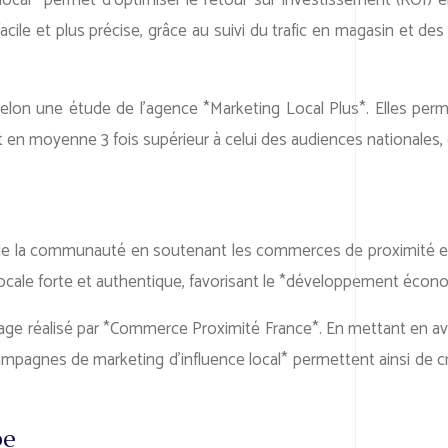
local* permet d’optimiser le retour sur investissement (ROI) e
e et plus précise, grâce au suivi du trafic en magasin et des ve
on une étude de l’agence *Marketing Local Plus*. Elles perme
t en moyenne 3 fois supérieur à celui des audiences nationales, 
de la communauté en soutenant les commerces de proximité et en
ité locale forte et authentique, favorisant le *développement écon
e réalisé par *Commerce Proximité France*. En mettant en ava
pagnes de marketing d’influence local* permettent ainsi de crée
pe