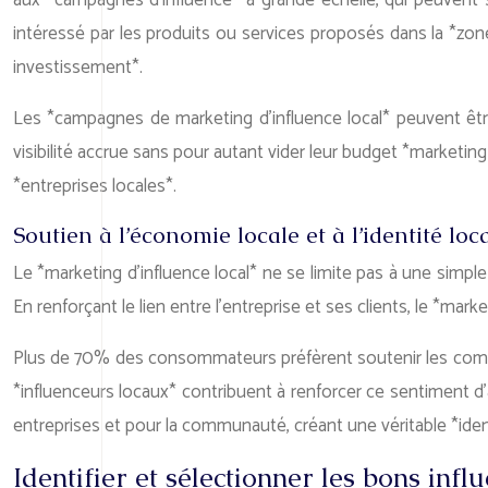
aux *campagnes d’influence* à grande échelle, qui peuvent s’
intéressé par les produits ou services proposés dans la *zone 
investissement*.
Les *campagnes de marketing d’influence local* peuvent êtr
visibilité accrue sans pour autant vider leur budget *marketin
*entreprises locales*.
Soutien à l’économie locale et à l’identité loc
Le *marketing d’influence local* ne se limite pas à une simp
En renforçant le lien entre l’entreprise et ses clients, le *mar
Plus de 70% des consommateurs préfèrent soutenir les comme
*influenceurs locaux* contribuent à renforcer ce sentiment d
entreprises et pour la communauté, créant une véritable *iden
Identifier et sélectionner les bons inf