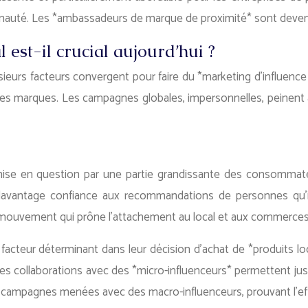
munauté. Les *ambassadeurs de marque de proximité* sont deven
 est-il crucial aujourd’hui ?
ieurs facteurs convergent pour faire du *marketing d’influenc
c les marques. Les campagnes globales, impersonnelles, peinent 
 remise en question par une partie grandissante des consomma
vantage confiance aux recommandations de personnes qu’ils p
 mouvement qui prône l’attachement au local et aux commerces d
teur déterminant dans leur décision d’achat de *produits locau
s collaborations avec des *micro-influenceurs* permettent just
 campagnes menées avec des macro-influenceurs, prouvant l’ef