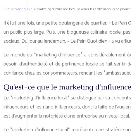
/
Formation SEO
/ Le marketing d’influence local : valoriser les ambassadeurs de proximi
Il était une fois, une petite boulangerie de quartier, « Le Pain
un public plus large. Puis, une blogueuse culinaire locale, 
sociaux. Du jour au lendemain, « Le Pain Quotidien » a vu affl
Le monde du *marketing d’influence* a considérablement é
besoin d’authenticité et de pertinence locale se fait sentir
confiance chez les consommateurs, rendant les *ambassadeur
Qu’est-ce que le marketing d’influence 
Le *marketing d’influence local* se distingue par sa concent
influenceurs et les nano-influenceurs, dont la taille de l’aud
est d’augmenter la notoriété d’une entreprise au niveau local, d
Le *marketing d’influence local* représente une stratégie puis