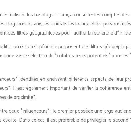
en utilisant les hashtags locaux, à consulter les comptes des cl
les blogueurs locaux, les journalistes locaux et les personnal
ent des filtres géographiques pour faciliter la recherche d’*infl
or ou encore Upfluence proposent des filtres géographiques pr
nt une vaste sélection de *collaborateurs potentiels* pour les *
enceurs* identifiés en analysant différents aspects de leur pr
rs*. Il est également important de vérifier la cohérence entre
nes de proximité*.
ntre deux *influenceurs* : le premier possède une large audien
qualité. Dans ce cas, il est préférable de privilégier le second 