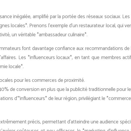
issance inégalée, amplifié par la portée des réseaux sociaux. L
es locales*. Prenons l’exemple d’un restaurateur local, qui ver
ivité, un véritable *ambassadeur culinaire*.
urs font davantage confiance aux recommandations de leurs pa
’affaires. Les *influenceurs locaux*, en tant que membres ac
mie locale*.
locales pour les commerces de proximité.
 de conversion en plus que la publicité traditionnelle pour les
s d’*influenceurs* de leur région, privilégiant le *commerce 
ge extrêmement précis, permettant d’atteindre une audience spé