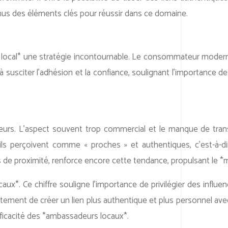
us des éléments clés pour réussir dans ce domaine.
e local* une stratégie incontournable. Le consommateur modern
à susciter l’adhésion et la confiance, soulignant l’importance d
teurs. L’aspect souvent trop commercial et le manque de tran
erçoivent comme « proches » et authentiques, c’est-à-dire 
e proximité, renforce encore cette tendance, propulsant le *m
x*. Ce chiffre souligne l’importance de privilégier des influen
ement de créer un lien plus authentique et plus personnel avec 
ficacité des *ambassadeurs locaux*.