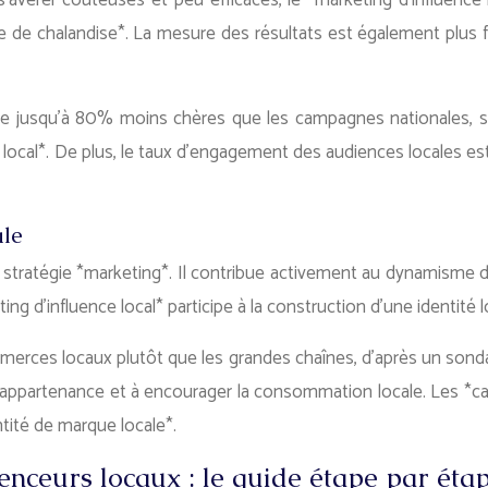
avérer coûteuses et peu efficaces, le *marketing d’influence 
de chalandise*. La mesure des résultats est également plus facil
e jusqu’à 80% moins chères que les campagnes nationales, sel
g local*. De plus, le taux d’engagement des audiences locales es
ale
le stratégie *marketing*. Il contribue activement au dynamisme 
keting d’influence local* participe à la construction d’une ident
rces locaux plutôt que les grandes chaînes, d’après un sondag
’appartenance et à encourager la consommation locale. Les *cam
tité de marque locale*.
luenceurs locaux : le guide étape par éta