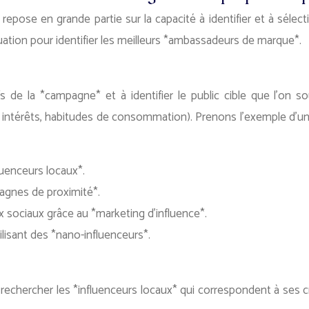
epose en grande partie sur la capacité à identifier et à sélec
uation pour identifier les meilleurs *ambassadeurs de marque*.
fs de la *campagne* et à identifier le public cible que l’on 
e, intérêts, habitudes de consommation). Prenons l’exemple d’une
uenceurs locaux*.
agnes de proximité*.
x sociaux grâce au *marketing d’influence*.
ilisant des *nano-influenceurs*.
de rechercher les *influenceurs locaux* qui correspondent à ses cr