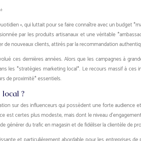
té
 Quotidien », qui luttait pour se faire connaître avec un budget *m
passionnée par les produits artisanaux et une véritable *ambas
uer de nouveaux clients, attirés par la recommandation authenti
volué ces dernières années. Alors que les campagnes à gran
 dans les *stratégies marketing local*. Le recours massif à c
s de proximité* essentiels.
local ?
ration sur des influenceurs qui possèdent une forte audience et
ience est certes plus modeste, mais dont le niveau d’engagement 
e générer du trafic en magasin et de fidéliser la clientèle de pr
sante et particulièrement abordable pour les entreprises de pro