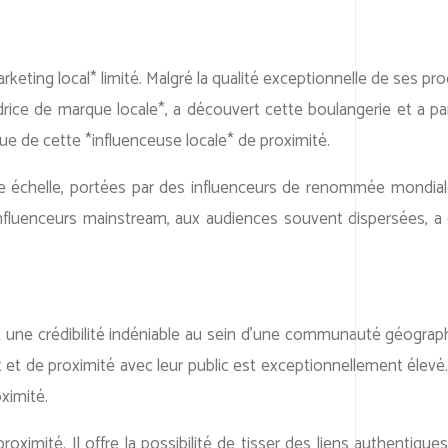
arketing local* limité. Malgré la qualité exceptionnelle de ses pro
sadrice de marque locale*, a découvert cette boulangerie et a 
que de cette *influenceuse locale* de proximité.
de échelle, portées par des influenceurs de renommée mondia
es influenceurs mainstream, aux audiences souvent dispersées, 
 une crédibilité indéniable au sein d’une communauté géographi
et de proximité avec leur public est exceptionnellement élevé. L
oximité.
ximité. Il offre la possibilité de tisser des liens authentiques