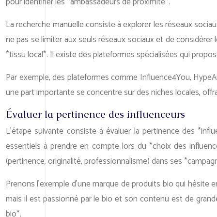
pour identifier les *ambassadeurs de proximité*.
La recherche manuelle consiste à explorer les réseaux sociaux 
ne pas se limiter aux seuls réseaux sociaux et de considérer 
*tissu local*. Il existe des plateformes spécialisées qui propos
Par exemple, des plateformes comme Influence4You, HypeAudit
une part importante se concentre sur des niches locales, offra
Évaluer la pertinence des influenceurs
L’étape suivante consiste à évaluer la pertinence des *influ
essentiels à prendre en compte lors du *choix des influenceu
(pertinence, originalité, professionnalisme) dans ses *campag
Prenons l’exemple d’une marque de produits bio qui hésite e
mais il est passionné par le bio et son contenu est de grande 
bio*.