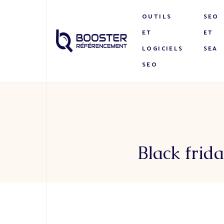
OUTILS
SEO
ET
ET
LOGICIELS
SEA
SEO
Black frid