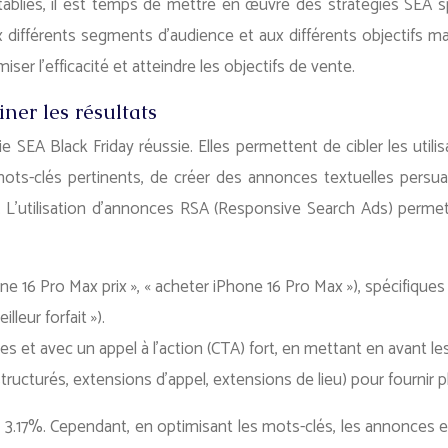
établies, il est temps de mettre en œuvre des stratégies SEA s
ifférents segments d’audience et aux différents objectifs mark
er l’efficacité et atteindre les objectifs de vente.
er les résultats
 SEA Black Friday réussie. Elles permettent de cibler les util
mots-clés pertinents, de créer des annonces textuelles persuasiv
). L’utilisation d’annonces RSA (Responsive Search Ads) perm
 16 Pro Max prix », « acheter iPhone 16 Pro Max »), spécifiques
leur forfait »).
es et avec un appel à l’action (CTA) fort, en mettant en avant l
structurés, extensions d’appel, extensions de lieu) pour fournir plu
.17%. Cependant, en optimisant les mots-clés, les annonces et 