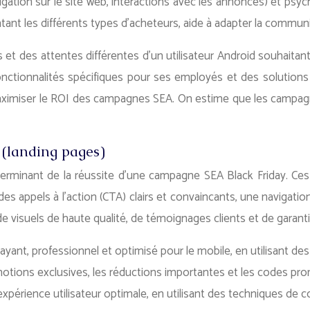
gation sur le site web, interactions avec les annonces) et psych
ntant les différents types d’acheteurs, aide à adapter la communi
 et des attentes différentes d’un utilisateur Android souhaita
nctionnalités spécifiques pour ses employés et des solutions
 maximiser le ROI des campagnes SEA. On estime que les cam
 (landing pages)
erminant de la réussite d’une campagne SEA Black Friday. Ces 
 des appels à l’action (CTA) clairs et convaincants, une navigati
ion de visuels de haute qualité, de témoignages clients et de gar
yant, professionnel et optimisé pour le mobile, en utilisant des
omotions exclusives, les réductions importantes et les codes prom
xpérience utilisateur optimale, en utilisant des techniques de 